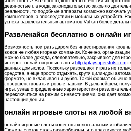
известность? Все просто, конкретно в России их прототип
девяностые г, а когда законодательство закрыло деятель
реальности, то подобные аппараты возможно включать 
компьютеров, а впоследствии и мобильных устройств. 
успеха развлекательных автоматов Vulkan более детальн
Развлекайся бесплатно в онлайн и
Возможность поиграть даром без инвестирования кровны
вовсе не любая игорная компания. Конечно, организации 
можно более дохода, следовательно, закрывают для игро
интерес. онлайн игровые слоты
http://playsuperslots.com
с
данных домыслов. Поскольку разрешают играть не тольк
средства, а еще просто отдыхать, крутя цилиндры автом
формате, не вкладывая ни рубля. Такой формат обычно 
совершенствовать игровые навыки. В дальнейшем, получ
игры, узнав определенные характеристики развлекатель
переключиться на режим с инвестициями, она дает возм
настоящие деньги.
онлайн игровые слоты на любой в
онлайн игровые слоты известны колоссальным изобилие
Сюжеты слотов столь разнообразны, что практически лю