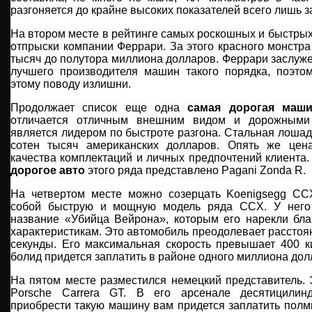
разгоняется до крайне высоких показателей всего лишь з
На втором месте в рейтинге самых роскошных и быстры
отпрыски компании Феррари. За этого красного монстра
тысяч до полутора миллиона долларов. Феррари заслуже
лучшего производителя машин такого порядка, поэт
этому поводу излишни.
Продолжает список еще одна
самая дорогая маш
отличается отличным внешним видом и дорожными 
является лидером по быстроте разгона. Стальная лошад
сотен тысяч американских долларов. Опять же цена
качества комплектаций и личных предпочтений клиента.
дорогое авто
этого ряда представлено Pagani Zonda R.
На четвертом месте можно созерцать Koenigsegg CC
собой быструю и мощную модель ряда CCX. У него 
название «Убийца Вейрона», которым его нарекли бла
характеристикам. Это автомобиль преодолевает расстоян
секунды. Его максимальная скорость превышает 400 к
болид придется заплатить в районе одного миллиона дол
На пятом месте разместился немецкий представитель. 
Porsche Carrera GT. В его арсенале десятицилин
приобрести такую машину вам придется заплатить полм