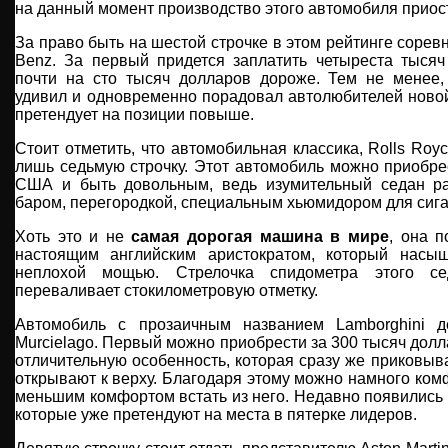
на данный момент производство этого автомобиля приос
За право быть на шестой строчке в этом рейтинге сорев
Benz. За первый придется заплатить четыреста тысяч
почти на сто тысяч долларов дороже. Тем не менее
удивил и одновременно порадовал автолюбителей новой
претендует на позиции повыше.
Стоит отметить, что автомобильная классика, Rolls Roy
лишь седьмую строчку. Этот автомобиль можно приобре
США и быть довольным, ведь изумительный седан ра
баром, перегородкой, специальным хьюмидором для сига
Хоть это и не
самая дорогая машина в мире
, она 
настоящим английским аристократом, который насы
неплохой мощью. Стрелочка спидометра этого с
переваливает стокилометровую отметку.
Автомобиль с прозаичным названием Lamborghini 
Murcielago. Первый можно приобрести за 300 тысяч дол
отличительную особенность, которая сразу же приковыв
открывают к верху. Благодаря этому можно намного комф
меньшим комфортом встать из него. Недавно появились 
которые уже претендуют на места в пятерке лидеров.