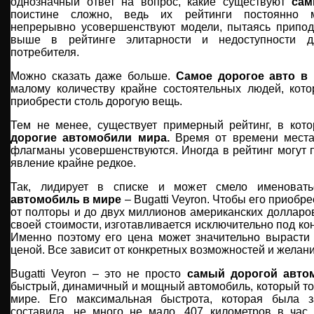
однозначный ответ на вопрос, какие существуют
сам
поистине сложно, ведь их рейтинги постоянно м
непрерывно усовершенствуют модели, пытаясь припод
выше в рейтинге элитарности и недоступности дл
потребителя.
Можно сказать даже больше.
Самое дорогое авто в
малому количеству крайне состоятельных людей, кото
приобрести столь дорогую вещь.
Тем не менее, существует примерный рейтинг, в ко
дорогие автомобили мира.
Время от времени места
флагманы усовершенствуются. Иногда в рейтинг могут п
явление крайне редкое.
Так, лидирует в списке и может смело именоват
автомобиль в мире
– Bugatti Veyron. Чтобы его приобр
от полторы и до двух миллионов американских долларов
своей стоимости, изготавливается исключительно под кон
Именно поэтому его цена может значительно вырасти 
ценой. Все зависит от конкретных возможностей и желани
Bugatti Veyron – это не просто
самый дорогой авто
быстрый, динамичный и мощный автомобиль, который то
мире. Его максимальная быстрота, которая была з
составила, не много не мало, 407 километров в час.