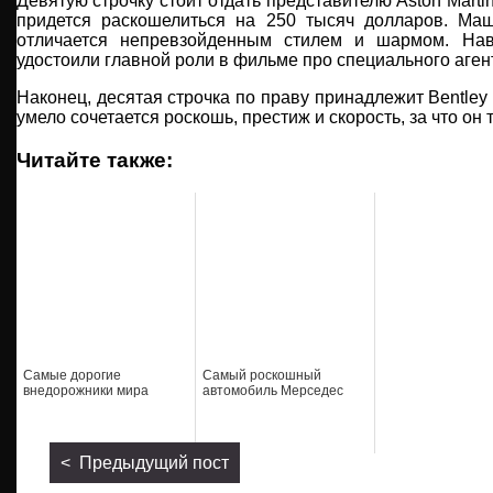
Девятую строчку стоит отдать представителю Aston Marti
придется раскошелиться на 250 тысяч долларов. Ма
отличается непревзойденным стилем и шармом. На
удостоили главной роли в фильме про специального аген
Наконец, десятая строчка по праву принадлежит Bentley 
умело сочетается роскошь, престиж и скорость, за что он 
Читайте также:
Самые дорогие
Самый роскошный
внедорожники мира
автомобиль Мерседес
< Предыдущий пост