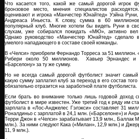
Что касается того, какой же самый дорогой игрок ф
бронзовое место, мнения специалистов расходятс
оценивают и игрока «Манчестер Юнайтед» Уэйна Руни,
Андреаса Иньеста. К слову, сумма в 60 миллионо
популярный клуб. Многие хотели бы видеть Руни в сво
слухам, уже собирался покидать «МЮ», активно вел
Однако руководство «Манчестер Юнайтед» сделало в
умелого нападающего в составе своей команды.
В «Челси» приобрели Фернандо Торреса за 51 миллион.
Рибери около 50 миллионов. Хавьер Эрнандес и
«Барселону» за ту же сумму.
Но не всегда самый дорогой футболист значит самый
какую сумму заплатил клуб за переход в его состав того
обязательно отразится на заработной плате футболиста.
Если брать во внимание только лишь годовой доход с
футболист в мире известен. Уже третий год к ряду им ст
зарплата в «Лос-Анджелес Гэлэкси» составляет 31 мил
Роналдиньо с зарплатой в 24,1 млн. («Барселоне») и Анри 
Терри Джон в «Челси» зарабатывает 13,9 млн., Баллак М
млн.). За ними следуют Кака («Милан», 12,9 млн.) и Дже
11, 9 млн.).