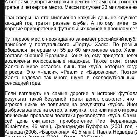
А вот самые дорогие игроки в рейтинге самых высокоо
третье и четвертое место. Месси получает 23 миллиона ев
Трансферы на сто миллионов каждый день не случают
каждый год тратят разные клубы. А потому имеет с
дорогие приобретения футбольных клубов в прошлом сез
Тут первое место неожиданно занимает российский клуб.
приобрел у португальского «Порту» Халка. По разн
обошелся питерцам от 55 до 60 миллионов евро. Халк 
составе сборной Бразилии. Конечно, ему придется неле
возложены колоссальные надежды. Также стоит отмет
Халка в мире осталось лишь три клуба, которые когд
игроков. Это «Челси», «Реал» и «Барселона». Поэт
Халка наделал так много шума в околофутбольных 
сенсацией года.
Если взглянуть на самые дорогие в истории футбол
результат такой безумной траты денег, окажется, чт
игроков никак не повлияли на результаты клубов. Ин
выбрасывались на ветер, а покупка того или иного игро
эпическим провалом политики руководства клуба. Сам
сей день считаются приобретение Рио Фердинанда
Юнайтед», 46 млн.), Джанлуиджи Буффона (2001 год, 
Алвеша (2008, «Барселона», 41,5 млн.), Павла Недведа (