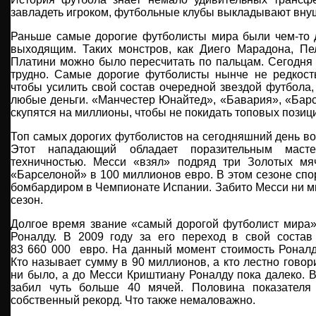
завладеть игроком, футбольные клубы выкладывают вн
Раньше самые дорогие футболисты мира были чем-то 
выходящим. Таких монстров, как Диего Марадона, П
Платини можно было пересчитать по пальцам. Сегодня
трудно. Самые дорогие футболисты нынче не редкость
чтобы усилить свой состав очередной звездой футбола,
любые деньги. «Манчестер Юнайтед», «Бавария», «Бар
скупятся на миллионы, чтобы не покидать топовых позиц
Топ самых дорогих футболистов на сегодняшний день во
Этот нападающий обладает поразительным маст
техничностью. Месси «взял» подряд три Золотых мя
«Барселоной» в 100 миллионов евро. В этом сезоне сп
бомбардиром в Чемпионате Испании. Забито Месси ни мн
сезон.
Долгое время звание «самый дорогой футболист мира
Роналду. В 2009 году за его переход в свой соста
83 660 000 евро. На данный момент стоимость Роналд
Кто называет сумму в 90 миллионов, а кто лестно говори
ни было, а до Месси Криштиану Роналду пока далеко. В
забил чуть больше 40 мячей. Половина показателя
собственный рекорд. Что также немаловажно.