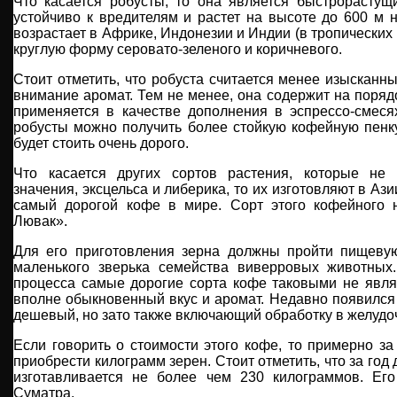
Что касается робусты, то она является быстрорастущ
устойчиво к вредителям и растет на высоте до 600 м 
возрастает в Африке, Индонезии и Индии (в тропических
круглую форму серовато-зеленого и коричневого.
Стоит отметить, что робуста считается менее изысканн
внимание аромат. Тем не менее, она содержит на поряд
применяется в качестве дополнения в эспрессо-смес
робусты можно получить более стойкую кофейную пенку
будет стоить очень дорого.
Что касается других сортов растения, которые не 
значения, эксцельса и либерика, то их изготовляют в Аз
самый дорогой кофе в мире. Сорт этого кофейного 
Лювак».
Для его приготовления зерна должны пройти пищеву
маленького зверька семейства виверровых животных.
процесса самые дорогие сорта кофе таковыми не явля
вполне обыкновенный вкус и аромат. Недавно появился 
дешевый, но зато также включающий обработку в желудо
Если говорить о стоимости этого кофе, то примерно з
приобрести килограмм зерен. Стоит отметить, что за год
изготавливается не более чем 230 килограммов. Ег
Суматра.