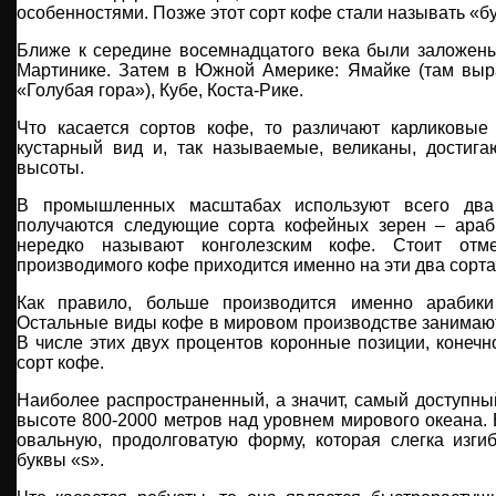
особенностями. Позже этот сорт кофе стали называть «б
Ближе к середине восемнадцатого века были заложены
Мартинике. Затем в Южной Америке: Ямайке (там вы
«Голубая гора»), Кубе, Коста-Рике.
Что касается сортов кофе, то различают карликовые
кустарный вид и, так называемые, великаны, достиг
высоты.
В промышленных масштабах используют всего два
получаются следующие сорта кофейных зерен – араб
нередко называют конголезским кофе. Стоит отме
производимого кофе приходится именно на эти два сорта
Как правило, больше производится именно арабики
Остальные виды кофе в мировом производстве занимают
В числе этих двух процентов коронные позиции, конечн
сорт кофе.
Наиболее распространенный, а значит, самый доступный
высоте 800-2000 метров над уровнем мирового океана. 
овальную, продолговатую форму, которая слегка изги
буквы «s».