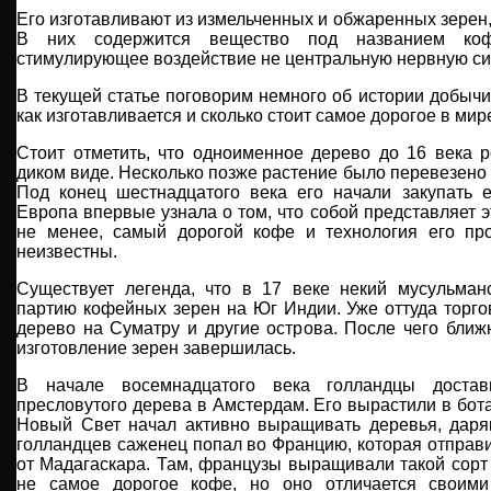
Его изготавливают из измельченных и обжаренных зерен
В них содержится вещество под названием кофе
стимулирующее воздействие не центральную нервную си
В текущей статье поговорим немного об истории добычи
как изготавливается и сколько стоит самое дорогое в мир
Стоит отметить, что одноименное дерево до 16 века 
диком виде. Несколько позже растение было перевезено
Под конец шестнадцатого века его начали закупать 
Европа впервые узнала о том, что собой представляет 
не менее, самый дорогой кофе и технология его пр
неизвестны.
Существует легенда, что в 17 веке некий мусульман
партию кофейных зерен на Юг Индии. Уже оттуда торг
дерево на Суматру и другие острова. После чего бли
изготовление зерен завершилась.
В начале восемнадцатого века голландцы доста
пресловутого дерева в Амстердам. Его вырастили в бота
Новый Свет начал активно выращивать деревья, даря
голландцев саженец попал во Францию, которая отправи
от Мадагаскара. Там, французы выращивали такой сорт 
не самое дорогое кофе, но оно отличается своим